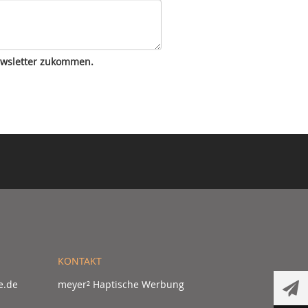
Newsletter zukommen.
KONTAKT
e.de
meyer² Haptische Werbung