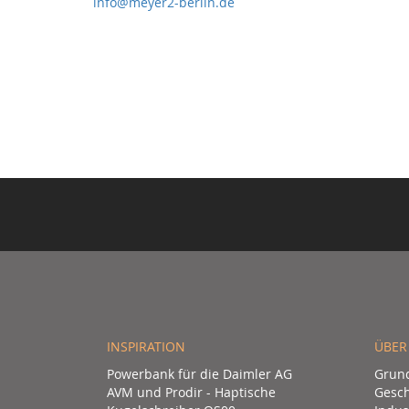
info@meyer2-berlin.de
INSPIRATION
ÜBER
Powerbank für die Daimler AG
Grun
AVM und Prodir - Haptische
Gesch