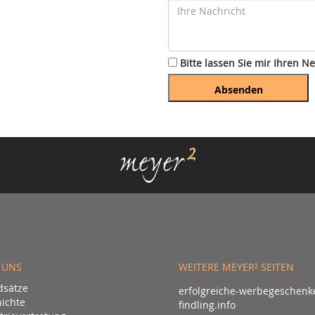
Bitte lassen Sie mir Ihren 
Absenden
 UNS
WEITERE MEYER² SEITEN
dsätze
erfolgreiche-werbegeschenk
ichte
findling.info